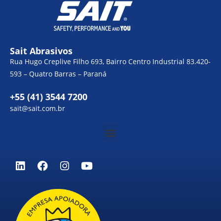
Sait Abrasivos
Rua Hugo Creplive Filho 693, Bairro Centro Industrial 83.420-
593 – Quatro Barras – Paraná
+55 (41) 3544 7200
sait@sait.com.br
Menu
L
F
I
Y
i
a
n
o
n
c
s
u
k
e
t
t
e
b
a
u
d
o
g
b