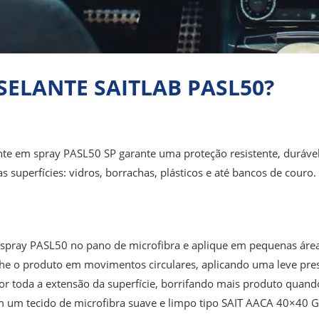
SELANTE SAITLAB PASL50?
lante em spray PASL50 SP garante uma proteção resistente, durá
 superfícies: vidros, borrachas, plásticos e até bancos de couro.
spray PASL50 no pano de microfibra e aplique em pequenas área
he o produto em movimentos circulares, aplicando uma leve press
 por toda a extensão da superfície, borrifando mais produto quan
 um tecido de microfibra suave e limpo tipo SAIT AACA 40×40 G