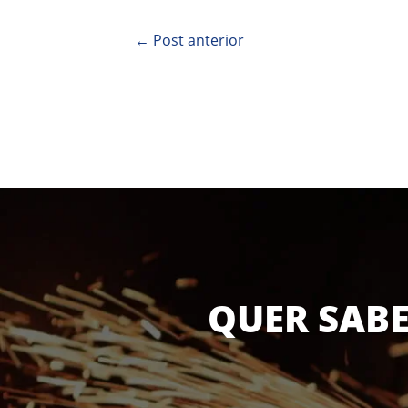
←
Post anterior
QUER SABE