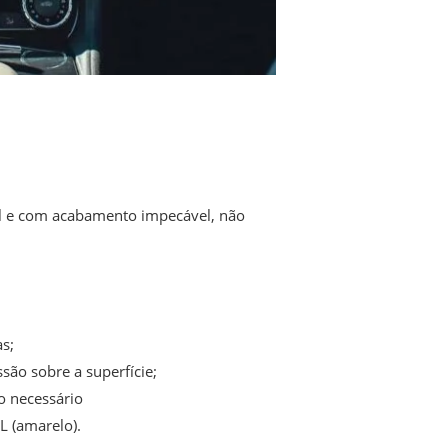
vel e com acabamento impecável, não
s;
ão sobre a superfície;
do necessário
L (amarelo).