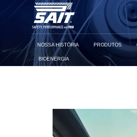
Ir
para
o
conteúdo
NOSSA HISTÓRIA
PRODUTOS
BIOENERGIA
Navegação
de
Post