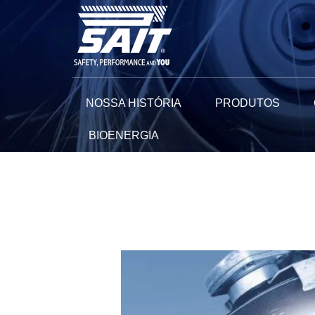
Ir
para
o
conteúdo
NOSSA HISTÓRIA
PRODUTOS
BIOENERGIA
Navegação
de
Post