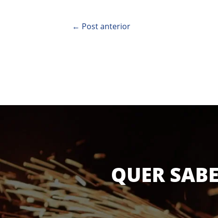
←
Post anterior
QUER SABE