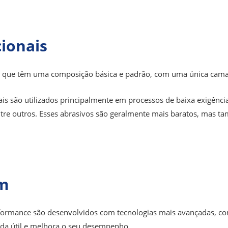
ionais
s que têm uma composição básica e padrão, com uma única cama
s são utilizados principalmente em processos de baixa exigênci
 entre outros. Esses abrasivos são geralmente mais baratos, m
m
erformance são desenvolvidos com tecnologias mais avançadas, c
ida útil e melhora o seu desempenho.