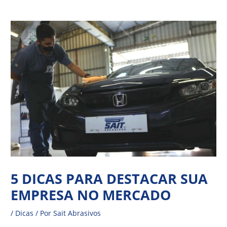
Ir
Navegação
para
de
o
Post
conteúdo
5 DICAS PARA DESTACAR SUA
EMPRESA NO MERCADO
/
Dicas
/ Por
Sait Abrasivos