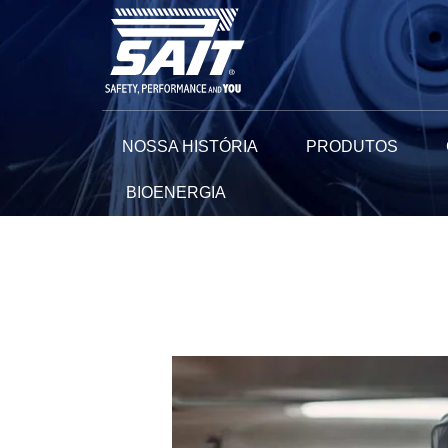
Ir
para
o
conteúdo
NOSSA HISTÓRIA
PRODUTOS
BIOENERGIA
Navegação
de
Post