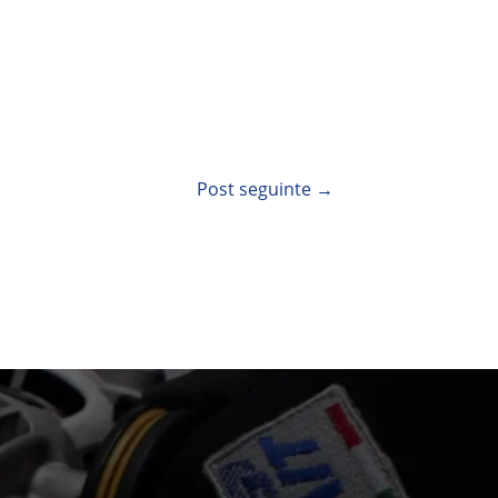
Post seguinte
→