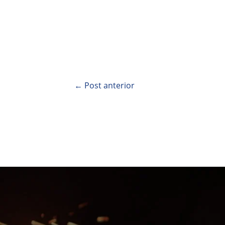
←
Post anterior