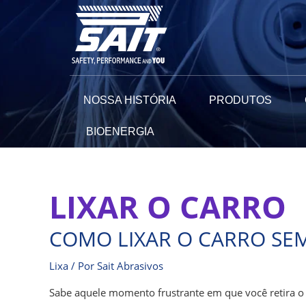
Ir
para
o
conteúdo
NOSSA HISTÓRIA
PRODUTOS
BIOENERGIA
LIXAR O CARRO
Como
lixar
COMO LIXAR O CARRO SEM
o
carro
Lixa
/ Por
Sait Abrasivos
sem
deixar
Sabe aquele momento frustrante em que você retira o c