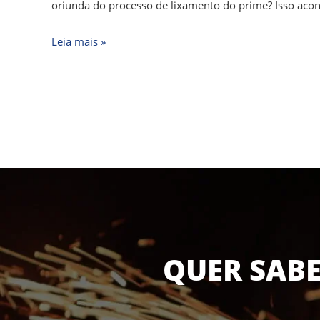
riscos
oriunda do processo de lixamento do prime? Isso aco
e
marcas
Leia mais »
QUER SABE