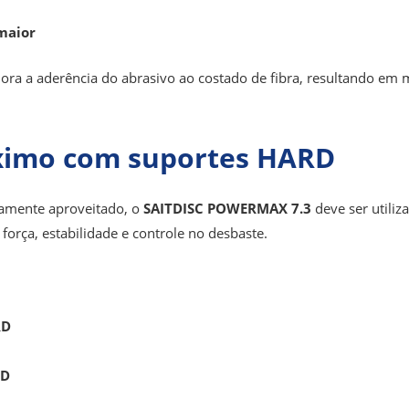
 maior
ora a aderência do abrasivo ao costado de fibra
,
resultando em ma
imo com suportes HARD
namente aproveitado, o
SAITDISC POWERMAX 7.3
deve ser utili
orça, estabilidade e controle no desbaste.
RD
RD