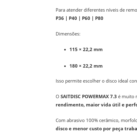
Para atender diferentes níveis de r
P36 | P40 | P60 | P80
Dimensões:
115 × 22,2 mm
180 × 22,2 mm
Isso permite escolher o disco ideal co
O
SAITDISC POWERMAX 7.3
é muito 
rendimento, maior vida útil e per
Com abrasivo 100% cerâmico, morfolog
disco e menor custo por peça trab