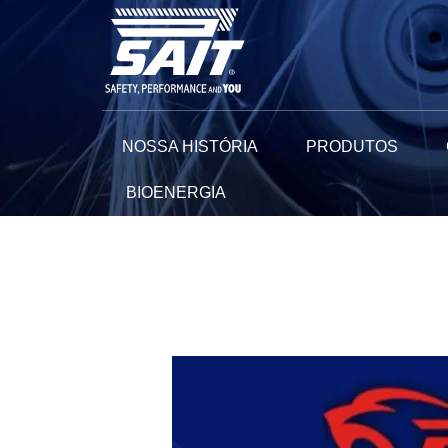
Ir
para
o
conteúdo
NOSSA HISTÓRIA
PRODUTOS
BIOENERGIA
Navegação
de
Post