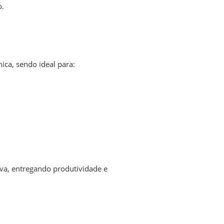
o.
ica, sendo ideal para:
iva
,
entregando produtividade e