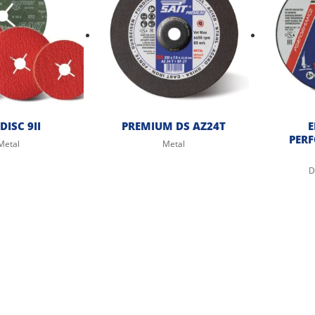
DISC 9II
PREMIUM DS AZ24T
E
PER
Metal
Metal
D