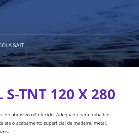
COLA SAIT
 S-TNT 120 X 280
tecido abrasivo não-tecido. Adequado para trabalhos
e até o acabamento superficial de madeira, metal,
izes.