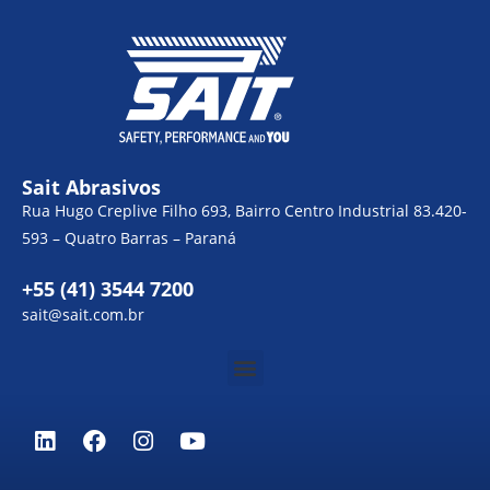
Sait Abrasivos
Rua Hugo Creplive Filho 693, Bairro Centro Industrial 83.420-
593 – Quatro Barras – Paraná
+55 (41) 3544 7200
sait@sait.com.br
Menu
L
F
I
Y
i
a
n
o
n
c
s
u