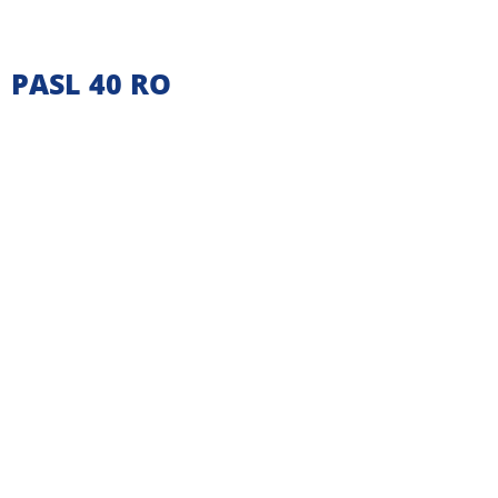
Ir
para
o
PASL 40 RO
conteúdo