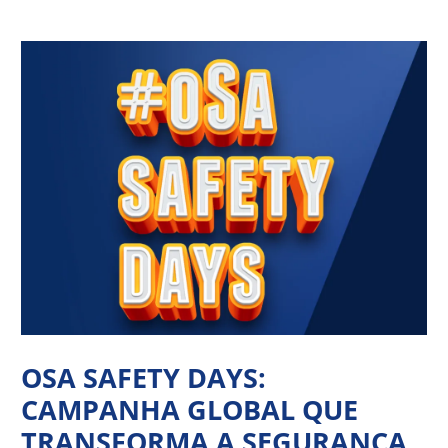
Ir
Navegação
para
de
o
Post
conteúdo
OSA SAFETY DAYS:
CAMPANHA GLOBAL QUE
TRANSFORMA A SEGURANÇA