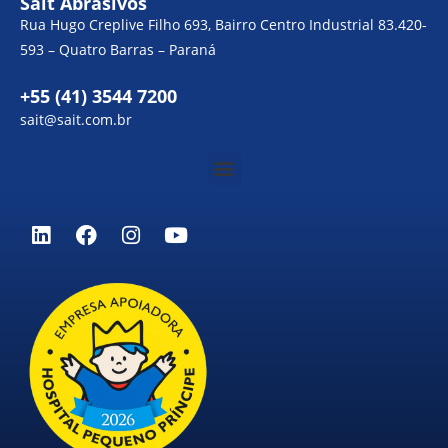
Sait Abrasivos
Rua Hugo Creplive Filho 693, Bairro Centro Industrial 83.420-
593 – Quatro Barras – Paraná
+55 (41) 3544 7200
sait@sait.com.br
Menu
L
F
I
Y
i
a
n
o
n
c
s
u
k
e
t
t
e
b
a
u
d
o
g
b
i
o
r
e
n
k
a
m