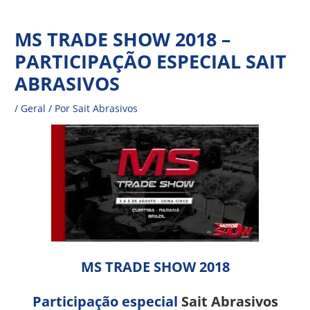
Ir
Navegação
para
MS TRADE SHOW 2018 –
de
o
PARTICIPAÇÃO ESPECIAL SAIT
Post
conteúdo
ABRASIVOS
/
Geral
/ Por
Sait Abrasivos
MS TRADE SHOW 2018
Participação especial
Sait Abrasivos