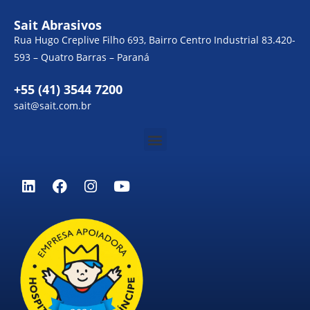
Sait Abrasivos
Rua Hugo Creplive Filho 693, Bairro Centro Industrial 83.420-
593 – Quatro Barras – Paraná
+55 (41) 3544 7200
sait@sait.com.br
Menu
L
F
I
Y
i
a
n
o
n
c
s
u
k
e
t
t
e
b
a
u
d
o
g
b
i
o
r
e
n
k
a
m