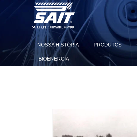
Ir
para
o
conteúdo
NOSSA HISTÓRIA
PRODUTOS
BIOENERGIA
Navegação
de
Post