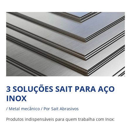
Ir
Navegação
para
de
o
Post
conteúdo
3 SOLUÇÕES SAIT PARA AÇO
INOX
/
Metal mecânico
/ Por
Sait Abrasivos
Produtos indispensáveis para quem trabalha com Inox: