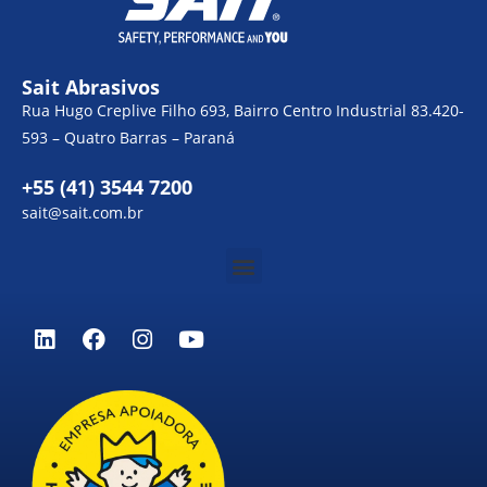
Sait Abrasivos
Rua Hugo Creplive Filho 693, Bairro Centro Industrial 83.420-
593 – Quatro Barras – Paraná
+55 (41) 3544 7200
sait@sait.com.br
Menu
L
F
I
Y
i
a
n
o
n
c
s
u
k
e
t
t
e
b
a
u
d
o
g
b
i
o
r
e
n
k
a